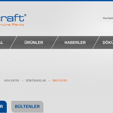
Ana Sayf
AL
ÜRÜNLER
HABERLER
DÖK
ANA SAYFA
>
DÖKÜMANLAR
>
BROCHURS
R
BÜLTENLER