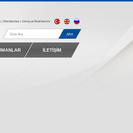
a
| Site Haritası |
Görüş ve Önerileriniz
ÜMANLAR
İLETİŞİM