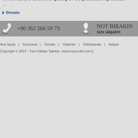
...
Devamı
NOT BIRAKIN
+90 362 266 59 73
size ulaşalım
Ana Sayfa
|
Kurumsal
|
Ürünler
|
Haberler
|
Dökümanlar
|
İletişim
Copyright © 2013 - Tüm Hakları Saklıdır. www.eurocraft.com.tr